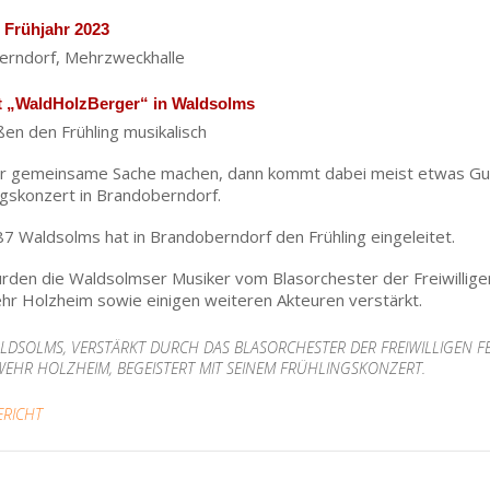
 Frühjahr 2023
berndorf, Mehrzweckhalle
t „WaldHolzBerger“ in Waldsolms
n den Frühling musikalisch
r gemeinsame Sache machen, dann kommt dabei meist etwas Gut
ngskonzert in Brandoberndorf.
7 Waldsolms hat in Brandoberndorf den Frühling eingeleitet.
rden die Waldsolmser Musiker vom Blasorchester der Freiwill
ehr Holzheim sowie einigen weiteren Akteuren verstärkt.
ALDSOLMS, VERSTÄRKT DURCH DAS BLASORCHESTER DER FREIWILLIGE
WEHR HOLZHEIM, BEGEISTERT MIT SEINEM FRÜHLINGSKONZERT.
ERICHT