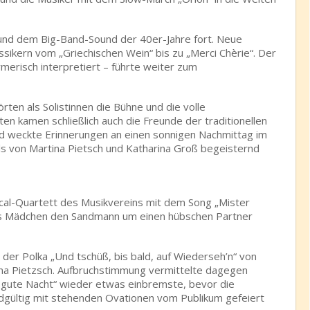
 und dem Big-Band-Sound der 40er-Jahre fort. Neue
ikern vom „Griechischen Wein“ bis zu „Merci Chèrie“. Der
erisch interpretiert – führte weiter zum
rten als Solistinnen die Bühne und die volle
ten kamen schließlich auch die Freunde der traditionellen
nd weckte Erinnerungen an einen sonnigen Nachmittag im
lls von Martina Pietsch und Katharina Groß begeisternd
cal-Quartett des Musikvereins mit dem Song „Mister
es Mädchen den Sandmann um einen hübschen Partner
 der Polka „Und tschüß, bis bald, auf Wiederseh’n“ von
ina Pietzsch. Aufbruchstimmung vermittelte dagegen
, gute Nacht“ wieder etwas einbremste, bevor die
ndgültig mit stehenden Ovationen vom Publikum gefeiert