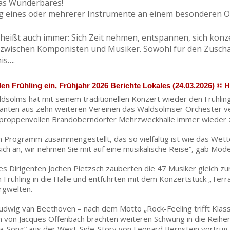
was Wunderbares!
ng eines oder mehrerer Instrumente an einem besonderen Or
heißt auch immer: Sich Zeit nehmen, entspannen, sich konze
 zwischen Komponisten und Musiker. Sowohl für den Zuschaue
is….
den Frühling ein, Frühjahr 2026 Berichte Lokales (24.03.2026) ©
dsolms hat mit seinem traditionellen Konzert wieder den Frühling
kanten aus zehn weiteren Vereinen das Waldsolmser Orchester ve
r proppenvollen Brandoberndorfer Mehrzweckhalle immer wieder 
 Programm zusammengestellt, das so vielfältig ist wie das Wetter
e sich an, wir nehmen Sie mit auf eine musikalische Reise“, gab Mod
es Dirigenten Jochen Pietzsch zauberten die 47 Musiker gleich z
n Frühling in die Halle und entführten mit dem Konzertstück „Ter
ergwelten.
Ludwig van Beethoven – nach dem Motto „Rock-Feeling trifft Klass
 von Jacques Offenbach brachten weiteren Schwung in die Reihe
ia-Song“ aus der West-Side-Story von Leonard Bernstein vortrug 