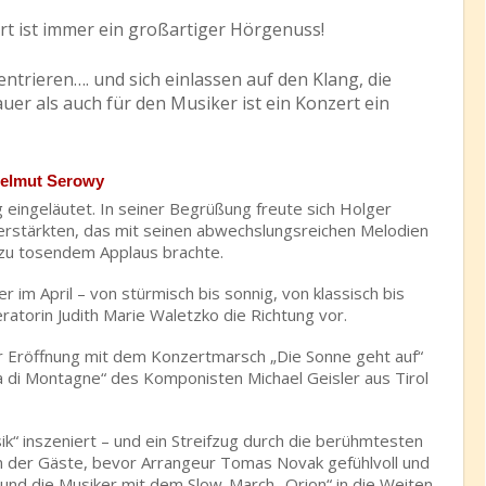
t ist immer ein großartiger Hörgenuss!
ntrieren…. und sich einlassen auf den Klang, die
r als auch für den Musiker ist ein Konzert ein
 Helmut Serowy
 eingeläutet. In seiner Begrüßung freute sich Holger
rstärkten, das mit seinen abwechslungsreichen Melodien
zu tosendem Applaus brachte.
 im April – von stürmisch bis sonnig, von klassisch bis
eratorin Judith Marie Waletzko die Richtung vor.
ur Eröffnung mit dem Konzertmarsch „Die Sonne geht auf“
ra di Montagne“ des Komponisten Michael Geisler aus Tirol
ik“ inszeniert – und ein Streifzug durch die berühmtesten
n der Gäste, bevor Arrangeur Tomas Novak gefühlvoll und
und die Musiker mit dem Slow-March „Orion“ in die Weiten