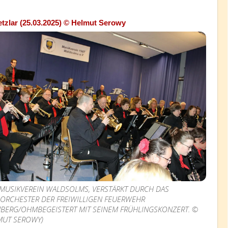
tzlar (25.03.2025) © Helmut Serowy
 MUSIKVEREIN WALDSOLMS, VERSTÄRKT DURCH DAS
SORCHESTER DER FREIWILLIGEN FEUERWEHR
BERG/OHMBEGEISTERT MIT SEINEM FRÜHLINGSKONZERT. ©
MUT SEROWY)