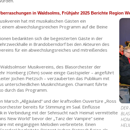
wurden.
 Überraschungen in Waldsolms, Frühjahr 2025 Berichte Region We
sikverein hat mit musikalischen Gästen ein
it einem abwechslungsreichen Programm auf die Beine
ionen bedankten sich die begeisterten Gäste in der
Mehrzweckhalle in Brandoberndorf bei den Akteuren des
ereins für ein abwechslungsreiches und mitreißendes
Waldsolmser Musikvereins, des Blasorchester der
wehr Homberg (Ohm) sowie einige Gastspieler – angeführt
eiter Jochen Pietzsch – verzauberten das Publikum mit
s unterschiedlichen Musikrichtungen. Charmant führte
zko durch das Programm.
 Marsch „Allgäuland“ und der kraftvollen Ouvertüre „Ross
sorchester bereits für Stimmung im Saal. Einflüsse
DER
k in Verbindung mit der Sehnsucht nach Heimat vermittelte
BLA
nins New World“ bevor der „Tanz der Vampire“ seine
HOM
re mit eingängigen Melodien verbreitete. Einen
HEL