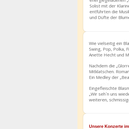
energiegeladenen „C
Solist mit der Klar
entführten die Musik
und Düfte der Blum
Wie vielseitig ein B
Swing, Pop, Polka, 
Anette Hecht und Ma
Nachdem die „Glorre
Mitklatschen. Roman
Ein Medley der „Be
Eingefleischte Blas
„Wir seh`n uns wied
weiteren, schmissi
Unsere Konzerte im