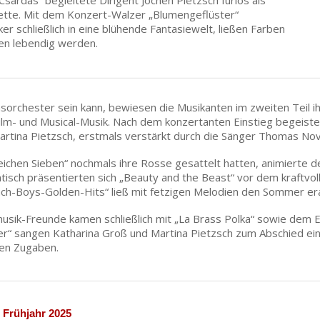
sardas“ begleitete Dirigent Jochen Pietzsch furios als
inette. Mit dem Konzert-Walzer „Blumengeflüster“
er schließlich in eine blühende Fantasiewelt, ließen Farben
en lebendig werden.
lasorchester sein kann, bewiesen die Musikanten im zweiten Teil 
Film- und Musical-Musik. Nach dem konzertanten Einstieg begeiste
rtina Pietzsch, erstmals verstärkt durch die Sänger Thomas No
ichen Sieben“ nochmals ihre Rosse gesattelt hatten, animierte
tisch präsentierten sich „Beauty and the Beast“ vor dem kraftvoll
ach-Boys-Golden-Hits“ ließ mit fetzigen Melodien den Sommer er
musik-Freunde kamen schließlich mit „La Brass Polka“ sowie dem
er“ sangen Katharina Groß und Martina Pietzsch zum Abschied e
gen Zugaben.
 Frühjahr 2025