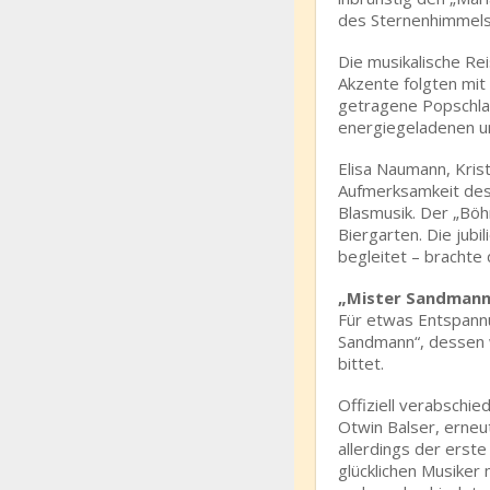
des Sternenhimmels
Die musikalische Re
Akzente folgten mit
getragene Popschlag
energiegeladenen 
Elisa Naumann, Krist
Aufmerksamkeit des P
Blasmusik. Der „Böh
Biergarten. Die jub
begleitet – brachte
„Mister Sandmann
Für etwas Entspann
Sandmann“, dessen 
bittet.
Offiziell verabschie
Otwin Balser, erneu
allerdings der erst
glücklichen Musiker