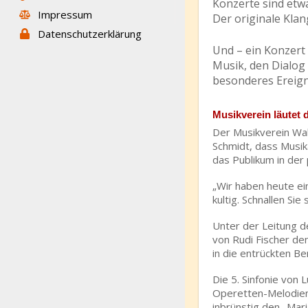
Konzerte sind et
Impressum
Der originale Kla
Datenschutzerklärung
Und – ein Konzert 
Musik, den Dialog
besonderes Ereign
Musikverein läutet 
Der Musikverein Wal
Schmidt, dass Musi
das Publikum in de
„Wir haben heute ein
kultig. Schnallen Si
Unter der Leitung d
von Rudi Fischer de
in die entrückten B
Die 5. Sinfonie von 
Operetten-Melodien
inbrünstig den „Mar