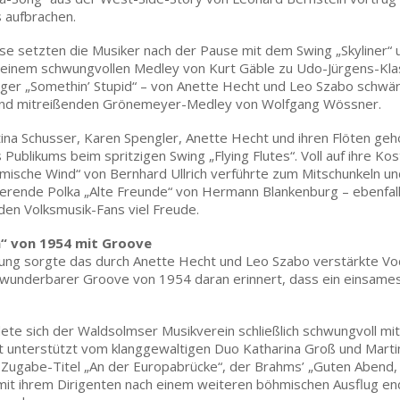
 aufbrachen.
ise setzten die Musiker nach der Pause mit dem Swing „Skyliner“
 einem schwungvollen Medley von Kurt Gäble zu Udo-Jürgens-Klass
er „Somethin’ Stupid“ – von Anette Hecht und Leo Szabo schwärm
und mitreißenden Grönemeyer-Medley von Wolfgang Wössner.
ina Schusser, Karen Spengler, Anette Hecht und ihren Flöten gehö
ublikums beim spritzigen Swing „Flying Flutes“. Voll auf ihre Kos
mische Wind“ von Bernhard Ullrich verführte zum Mitschunkeln u
ilierende Polka „Alte Freunde“ von Hermann Blankenburg – ebenfa
 den Volksmusik-Fans viel Freude.
“ von 1954 mit Groove
ung sorgte das durch Anette Hecht und Leo Szabo verstärkte Vo
wunderbarer Groove von 1954 daran erinnert, dass ein einsam
dete sich der Waldsolmser Musikverein schließlich schwungvoll mit
t unterstützt vom klanggewaltigen Duo Katharina Groß und Mart
e Zugabe-Titel „An der Europabrücke“, der Brahms’ „Guten Abend
 mit ihrem Dirigenten nach einem weiteren böhmischen Ausflug e