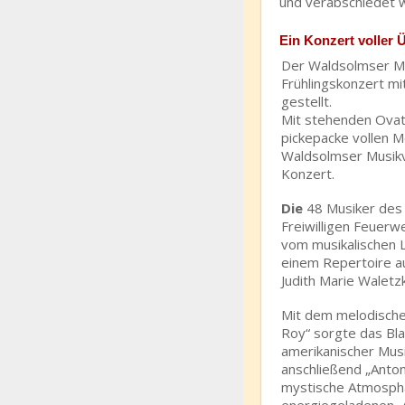
und verabschiedet 
Ein Konzert voller
Der Waldsolmser Mu
Frühlingskonzert m
gestellt.
Mit stehenden Ovat
pickepacke vollen 
Waldsolmser Musikv
Konzert.
Die
48 Musiker des 
Freiwilligen Feuer
vom musikalischen L
einem Repertoire au
Judith Marie Walet
Mit dem melodischen
Roy“ sorgte das Bla
amerikanischer Musi
anschließend „Anto
mystische Atmosphä