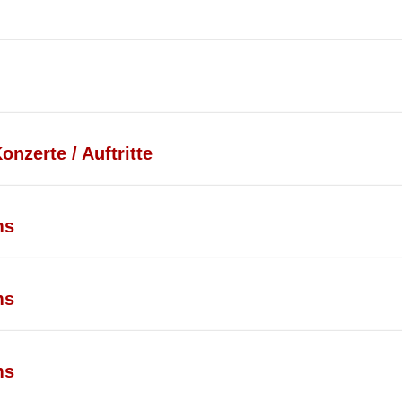
onzerte / Auftritte
ms
ms
ms