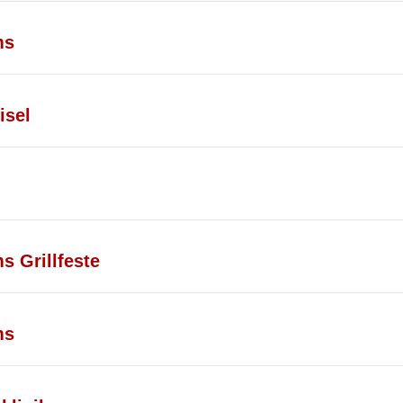
ms
isel
s Grillfeste
ms