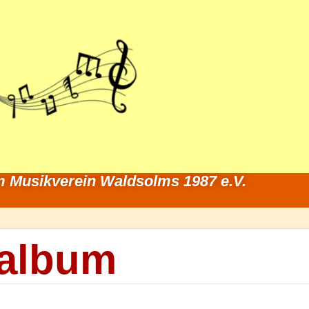
 Musikverein Waldsolms 1987 e.V.
album