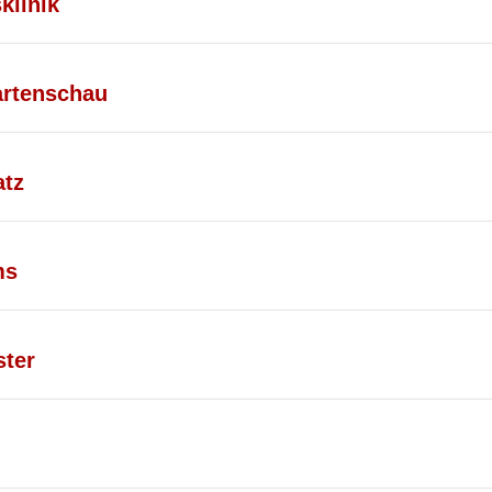
klinik
artenschau
atz
ms
ster